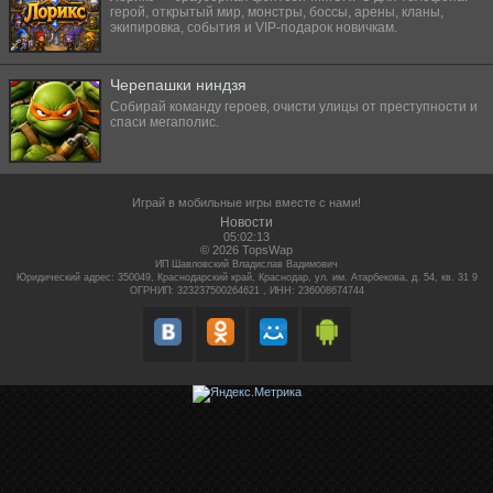
герой, открытый мир, монстры, боссы, арены, кланы,
экипировка, события и VIP-подарок новичкам.
Черепашки ниндзя
Собирай команду героев, очисти улицы от преступности и
спаси мегаполис.
Играй в мобильные игры вместе с нами!
Новости
05:02:13
© 2026 TopsWap
ИП Шавловский Владислав Вадимович
Юридический адрес: 350049, Краснодарский край, Краснодар, ул. им. Атарбекова, д. 54, кв. 31 9
ОГРНИП: 323237500264621 , ИНН: 236008674744